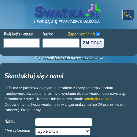
Twój login / email:
hasło:
Zapamiętaj mnie
ZALOGUJ
Przypomnij hasło lub nazwę użytkownika
Skontaktuj się z nami
Jeśli masz jakiekolwiek pytania, problem z korzystaniem z portalu
randkowego Swatka.pl, prosimy o wysłanie do nas wiadomości używając
formularza z sekcji 'Kontakt' lub na adres email:
admin@swatka.pl
.
Odpowiemy na Twoją wiadomość w ciągu maksymalnie 24 godzin (w dni
robocze). Dziękujemy.
*Email
*Typ zgłoszenia