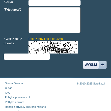
*Temat
*Wiadomość
* Wpisz kod z
Pokaż inny kod z obrazka
obrazka
WYŚLIJ
Strona Główna
© 2010-2025 Swatka.pl
O nas
FAQ
Polityka prywatności
Polityka cookies
Randki : artykuły i historie miłosne