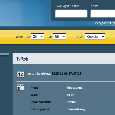
Twój login / email:
hasło:
Przypomnij ha
Wiek
od
do
Płeć:
Tylkok
ostatnia wizyta:
2025-11-03 17:47:18
Płeć:
Mężczyzna
Wiek
39 lat
Znak zodiaku:
Panna
Stan cywilny:
rozwiedziony