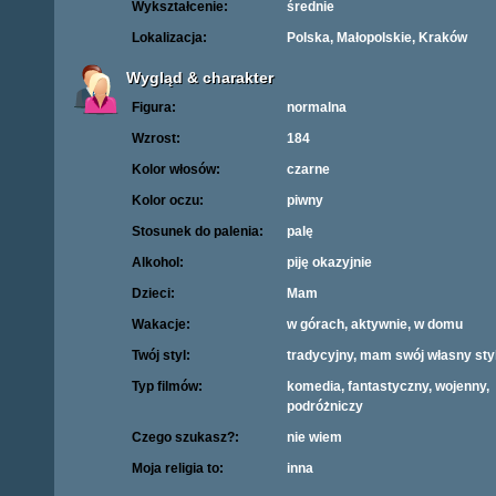
Wykształcenie:
średnie
Lokalizacja:
Polska, Małopolskie, Kraków
Wygląd & charakter
Figura:
normalna
Wzrost:
184
Kolor włosów:
czarne
Kolor oczu:
piwny
Stosunek do palenia:
palę
Alkohol:
piję okazyjnie
Dzieci:
Mam
Wakacje:
w górach, aktywnie, w domu
Twój styl:
tradycyjny, mam swój własny sty
Typ filmów:
komedia, fantastyczny, wojenny,
podróżniczy
Czego szukasz?:
nie wiem
Moja religia to:
inna