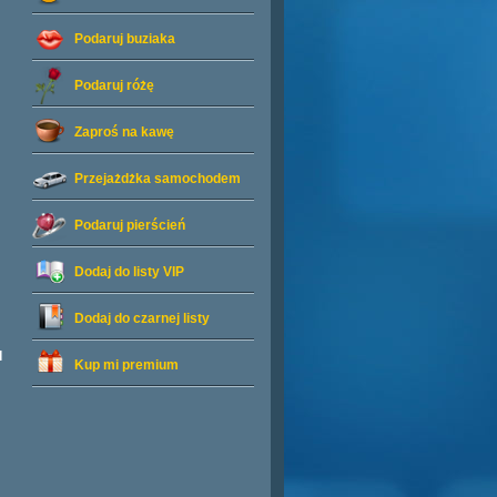
Podaruj buziaka
Podaruj różę
Zaproś na kawę
Przejażdżka samochodem
Podaruj pierścień
Dodaj do listy
VIP
Dodaj do czarnej listy
l
Kup mi premium