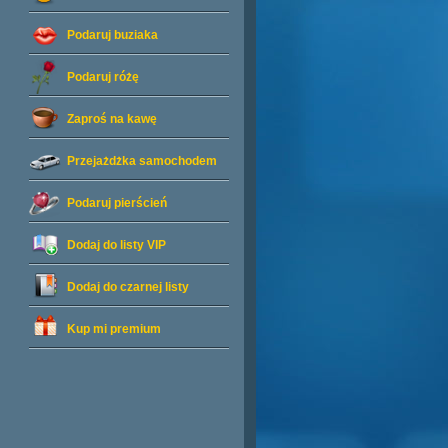
Podaruj buziaka
Podaruj różę
Zaproś na kawę
Przejażdżka samochodem
Podaruj pierścień
Dodaj do listy
VIP
Dodaj do czarnej listy
Kup mi premium