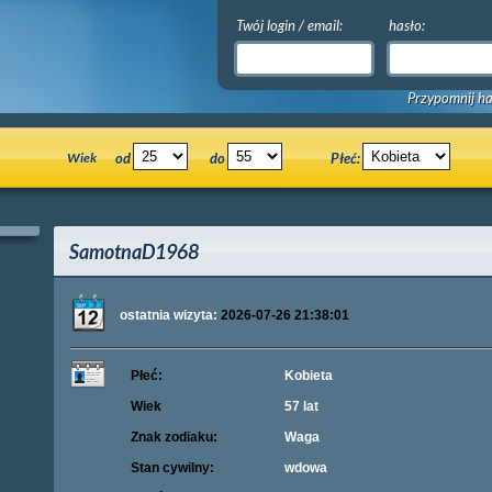
Twój login / email:
hasło:
Przypomnij ha
Wiek
od
do
Płeć:
SamotnaD1968
ostatnia wizyta:
2026-07-26 21:38:01
Płeć:
Kobieta
Wiek
57 lat
Znak zodiaku:
Waga
Stan cywilny:
wdowa