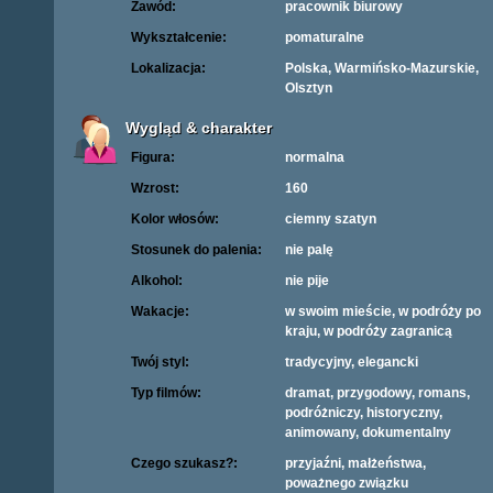
Zawód:
pracownik biurowy
Wykształcenie:
pomaturalne
Lokalizacja:
Polska, Warmińsko-Mazurskie,
Olsztyn
Wygląd & charakter
Figura:
normalna
Wzrost:
160
Kolor włosów:
ciemny szatyn
Stosunek do palenia:
nie palę
Alkohol:
nie pije
Wakacje:
w swoim mieście, w podróży po
kraju, w podróży zagranicą
Twój styl:
tradycyjny, elegancki
Typ filmów:
dramat, przygodowy, romans,
podróżniczy, historyczny,
animowany, dokumentalny
Czego szukasz?:
przyjaźni, małżeństwa,
poważnego związku