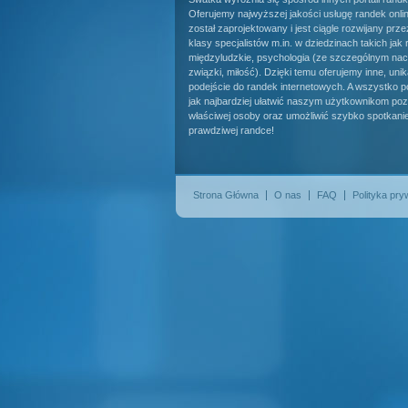
Oferujemy najwyższej jakości usługę randek onlin
został zaprojektowany i jest ciągle rozwijany prz
klasy specjalistów m.in. w dziedzinach takich jak 
międzyludzkie, psychologia (ze szczególnym nac
związki, miłość). Dzięki temu oferujemy inne, uni
podejście do randek internetowych. A wszystko po
jak najbardziej ułatwić naszym użytkownikom pozn
właściwej osoby oraz umożliwić szybko spotkani
prawdziwej randce!
Strona Główna
O nas
FAQ
Polityka pry