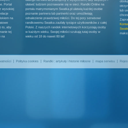
obsłu
e. Portal
ułatwić ludziom poznawanie się w sieci. Randki Online na
otrzy
ez wysokiej
portalu matrymonianym Swatka.pl ułatwią każdej osobie
lub u
relacje
poznanie partnera lub partnerki oraz umożliwiają
chces
iskiem na
odnalezienie prawdziwej miłości. Do tej pory serwisowi
Zapra
katowe
randkowemu Swatka zaufały tysiące użytkowników z całej
Konta
 to, aby
Polski. Z naszych randek internetowych korzystają osoby
Swatk
anie tej
w każdym wieku. Swojej miłości szukają tutaj osoby w
maksy
e na
wieku od 18 do nawet 80 lat!
watności
Polityka cookies
Randki : artykuły i historie miłosne
mapa serwisu
Rejes