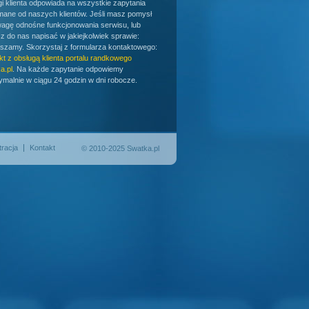
gi klienta odpowiada na wszystkie zapytania
mane od naszych klientów. Jeśli masz pomysł
wagę odnośne funkcjonowania serwisu, lub
z do nas napisać w jakiejkolwiek sprawie:
szamy. Skorzystaj z formularza kontaktowego:
kt z obsługą klienta portalu randkowego
a.pl
. Na każde zapytanie odpowiemy
malnie w ciągu 24 godzin w dni robocze.
tracja
Kontakt
© 2010-2025 Swatka.pl