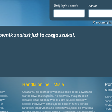
Twój login / email:
hasło:
Przypomnij ha
ownik znalazł już to czego szukał.
Randki online - Misja
Pom
ran
yscy
Uważamy, że Internet to wspaniałe miejsce do zawierania
posób.
wartościowych związków. Nie wszyscy mają przecież
Admin
ików
odwagę, czas lub możliwości, żeby szukać miłości w
naprz
u w
sposób tradycyjny. Istniejące na polskim rynku portale
szybk
ile.
randkowe i matrymonialne pozostawiają wiele do życzenia,
użytk
kowych.
dlatego od kilku lat pracujemy z wytężeniem, aby ulepszyć i