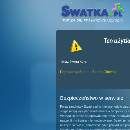
Ten użytk
Teraz Twoja kolej.
Poprzednia Strona
Strona Główna
Bezpieczeństwo w serwisie
Portal randkowy Swatka.pl to miejsce, gdzie wsz
single mogą wysyłać wiadomości w bezpieczny s
Wszystkie profile są sprawdzane przez pracown
naszej firmy i starannie moderowane. Dzięki tem
naszym serwisie, znajdziesz tylko prawdziwe prof
Swatka wyróżnia się spośród innych portali rand