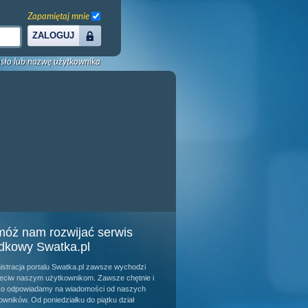
Zapamiętaj mnie
ZALOGUJ
sło lub nazwę użytkownika
óż nam rozwijać serwis
dkowy Swatka.pl
istracja portalu Swatka.pl zawsze wychodzi
eciw naszym użytkownikom. Zawsze chętnie i
o odpowiadamy na wiadomości od naszych
owników. Od poniedziałku do piątku dział